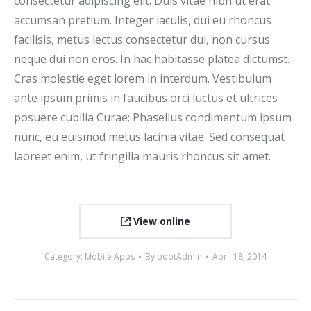
consectetur adipiscing elit. Duis vitae nibh ut erat
accumsan pretium. Integer iaculis, dui eu rhoncus
facilisis, metus lectus consectetur dui, non cursus
neque dui non eros. In hac habitasse platea dictumst.
Cras molestie eget lorem in interdum. Vestibulum
ante ipsum primis in faucibus orci luctus et ultrices
posuere cubilia Curae; Phasellus condimentum ipsum
nunc, eu euismod metus lacinia vitae. Sed consequat
laoreet enim, ut fringilla mauris rhoncus sit amet.
View online
Category:
Mobile Apps
By
pootAdmin
April 18, 2014